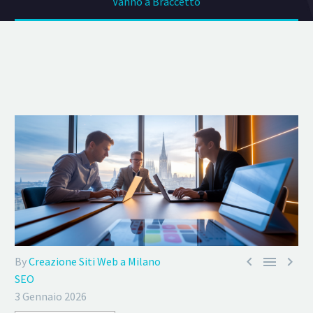
Vanno a Braccetto



By
Creazione Siti Web a Milano
SEO
3 Gennaio 2026