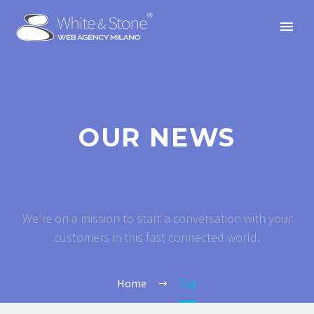
OUR NEWS
We’re on a mission to start a conversation with your
customers in this fast connected world.
Home
Tag