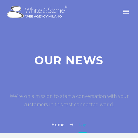
OUR NEWS
We’re on a mission to start a conversation with your
customers in this fast connected world.
Home
Tag