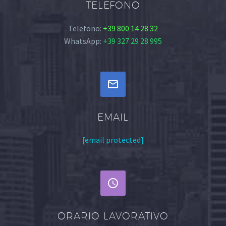
TELEFONO
Telefono:
+39 800 14 28 32
WhatsApp:
+39 327 29 28 995


EMAIL
[email protected]


ORARIO LAVORATIVO