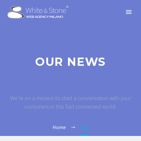
OUR NEWS
We’re on a mission to start a conversation with your
customers in this fast connected world.
Home
Tag