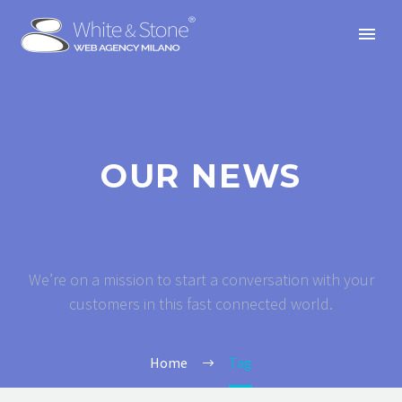
OUR NEWS
We’re on a mission to start a conversation with your
customers in this fast connected world.
Home
Tag