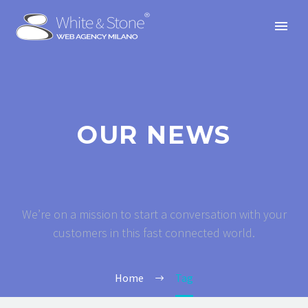
OUR NEWS
We’re on a mission to start a conversation with your
customers in this fast connected world.
Home
Tag