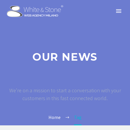
OUR NEWS
We’re on a mission to start a conversation with your
customers in this fast connected world.
Home
Tag