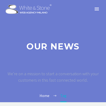
OUR NEWS
We’re on a mission to start a conversation with your
customers in this fast connected world.
Home
Tag