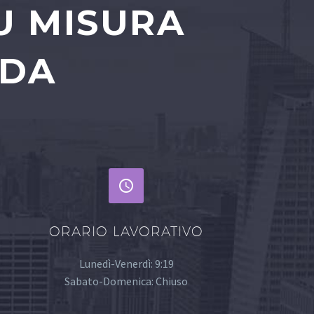
U MISURA
NDA


ORARIO LAVORATIVO
Lunedì-Venerdì: 9:19
Sabato-Domenica: Chiuso