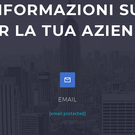
INFORMAZIONI S
R LA TUA AZIE


EMAIL
[email protected]