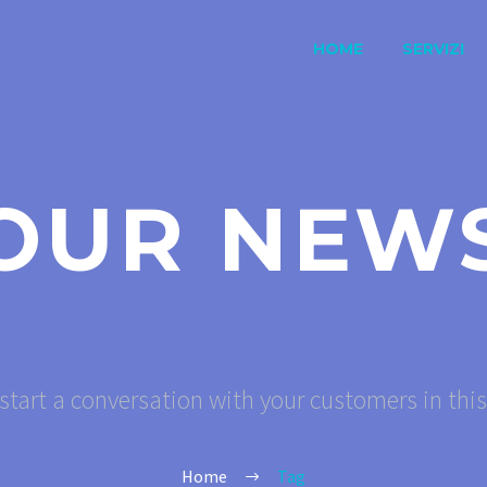
HOME
SERVIZI
OUR NEW
start a conversation with your customers in thi
Home
Tag