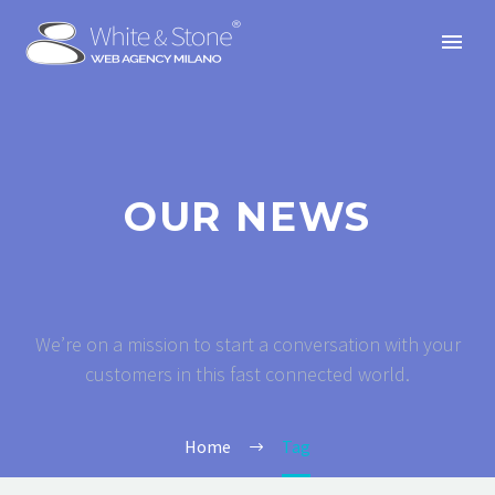
OUR NEWS
We’re on a mission to start a conversation with your
customers in this fast connected world.
Home
Tag