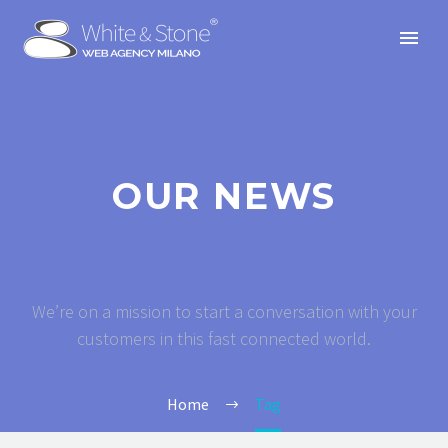
OUR NEWS
We’re on a mission to start a conversation with your
customers in this fast connected world.
Home
Tag