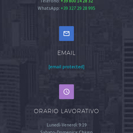
Telefono:
+39 800 14 28 32
WhatsApp:
+39 327 29 28 995


EMAIL
[email protected]


ORARIO LAVORATIVO
Lunedì-Venerdì: 9:19
Sabato-Domenica: Chiuso