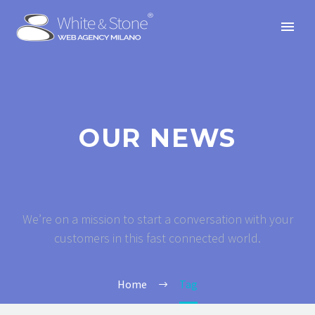
OUR NEWS
We’re on a mission to start a conversation with your
customers in this fast connected world.
Home
Tag