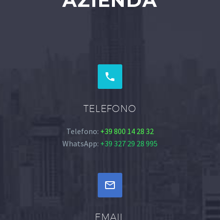
AZIENDA


TELEFONO
Telefono:
+39 800 14 28 32
WhatsApp:
+39 327 29 28 995


EMAIL