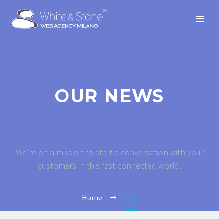
OUR NEWS
We’re on a mission to start a conversation with your
customers in this fast connected world.
Home
Tag