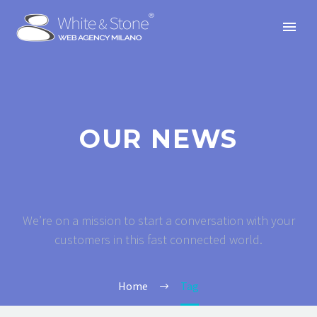
OUR NEWS
We’re on a mission to start a conversation with your
customers in this fast connected world.
Home
Tag