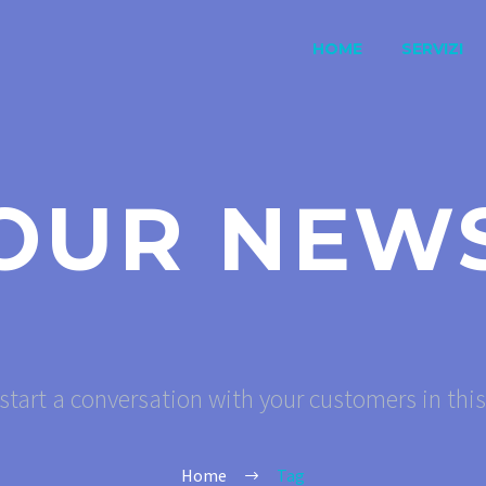
HOME
SERVIZI
OUR NEW
start a conversation with your customers in thi
Home
Tag