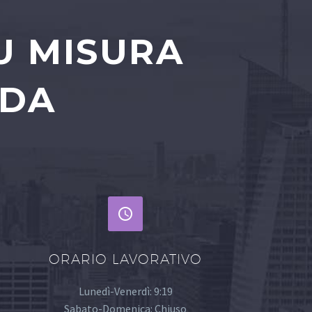
U MISURA
NDA


ORARIO LAVORATIVO
Lunedì-Venerdì: 9:19
Sabato-Domenica: Chiuso