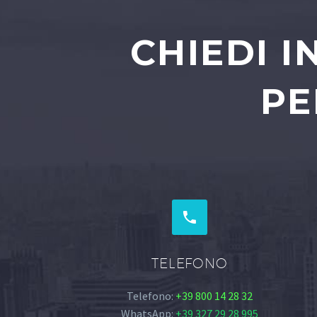
CHIEDI 
PE


TELEFONO
Telefono:
+39 800 14 28 32
WhatsApp:
+39 327 29 28 995