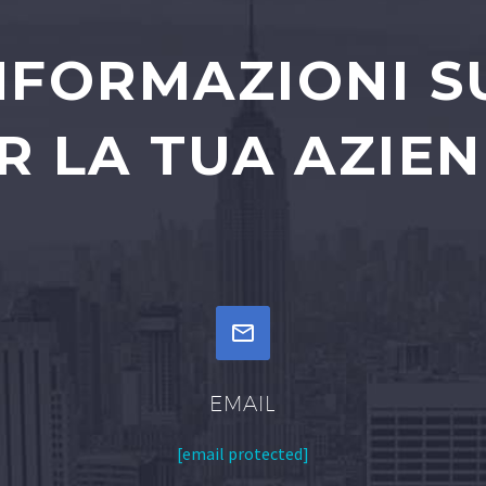
INFORMAZIONI S
R LA TUA AZIE


EMAIL
[email protected]