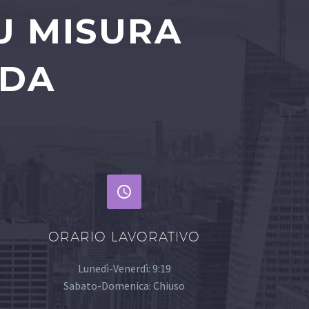
U MISURA
NDA


ORARIO LAVORATIVO
Lunedì-Venerdì: 9:19
Sabato-Domenica: Chiuso