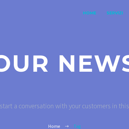
HOME
SERVIZI
OUR NEW
start a conversation with your customers in thi
Home
Tag