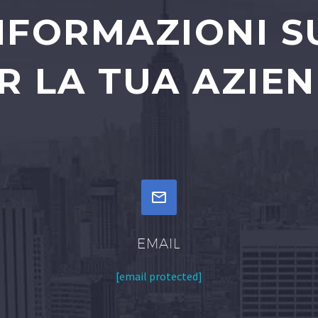
INFORMAZIONI S
R LA TUA AZIE


EMAIL
[email protected]