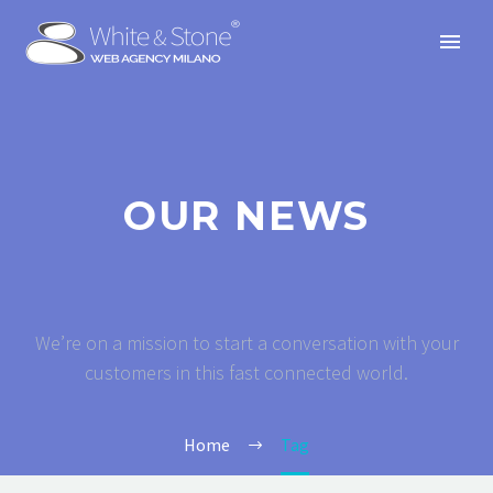
OUR NEWS
We’re on a mission to start a conversation with your
customers in this fast connected world.
Home
Tag