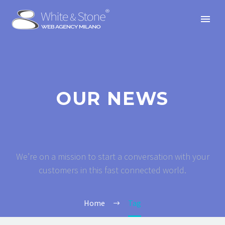
OUR NEWS
We’re on a mission to start a conversation with your
customers in this fast connected world.
Home
Tag