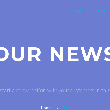
HOME
SERVIZI
OUR NEW
start a conversation with your customers in thi
Home
Tag