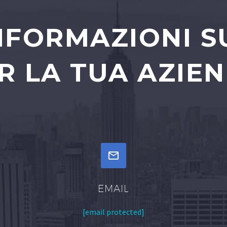
INFORMAZIONI S
R LA TUA AZIE


EMAIL
[email protected]