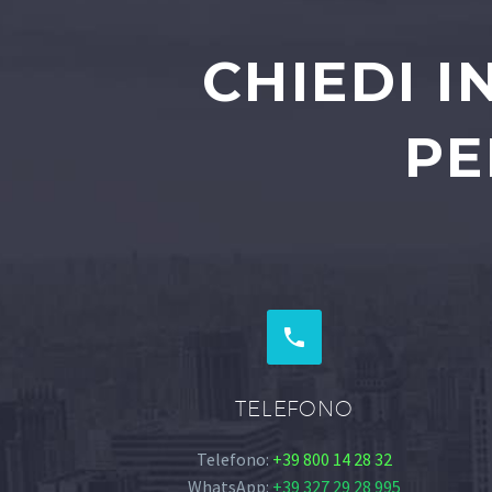
CHIEDI 
PE


TELEFONO
Telefono:
+39 800 14 28 32
WhatsApp:
+39 327 29 28 995