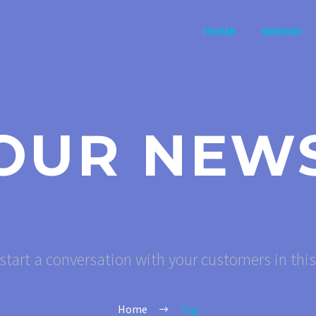
HOME
SERVIZI
OUR NEW
start a conversation with your customers in thi
Home
Tag