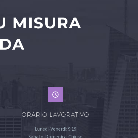
U MISURA
NDA


ORARIO LAVORATIVO
Lunedì-Venerdì: 9:19
Sabato-Domenica: Chiuso