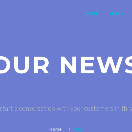
HOME
SERVIZI
OUR NEW
start a conversation with your customers in thi
Home
Tag