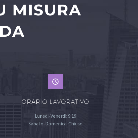
U MISURA
NDA


ORARIO LAVORATIVO
Lunedì-Venerdì: 9:19
Sabato-Domenica: Chiuso