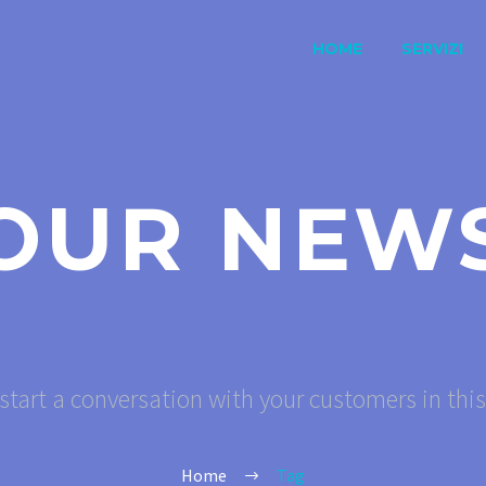
HOME
SERVIZI
OUR NEW
start a conversation with your customers in thi
Home
Tag