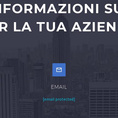
INFORMAZIONI S
R LA TUA AZIE


EMAIL
[email protected]