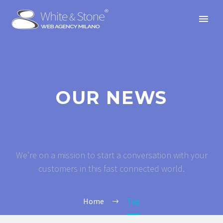
OUR NEWS
We’re on a mission to start a conversation with your
customers in this fast connected world.
Home
Tag