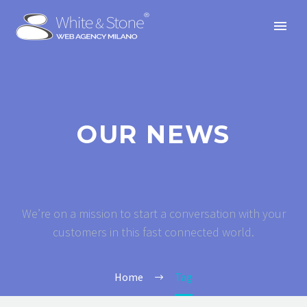
OUR NEWS
We’re on a mission to start a conversation with your
customers in this fast connected world.
Home
Tag