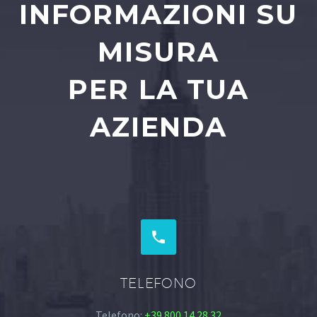
INFORMAZIONI SU
MISURA
PER LA TUA
AZIENDA


TELEFONO
Telefono:
+39 800 14 28 32