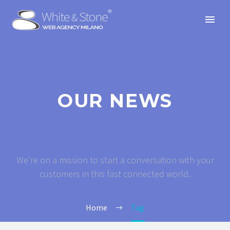
OUR NEWS
We’re on a mission to start a conversation with your
customers in this fast connected world.
Home
Tag