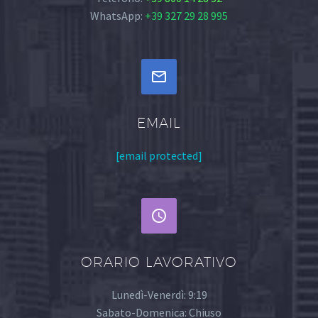
WhatsApp:
+39 327 29 28 995


EMAIL
[email protected]


ORARIO LAVORATIVO
Lunedì-Venerdì: 9:19
Sabato-Domenica: Chiuso