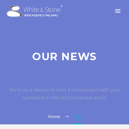
OUR NEWS
We’re on a mission to start a conversation with your
customers in this fast connected world.
Home
Tag