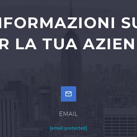
INFORMAZIONI S
R LA TUA AZIE


EMAIL
[email protected]