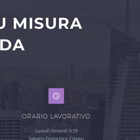
U MISURA
NDA


ORARIO LAVORATIVO
Lunedì-Venerdì: 9:19
Sabato-Domenica: Chiuso