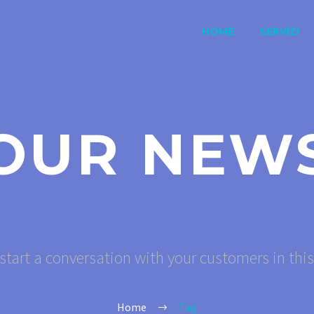
HOME
SERVIZI
OUR NEW
start a conversation with your customers in thi
Home
Tag