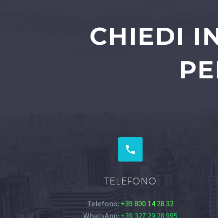
CHIEDI 
PE


TELEFONO
Telefono:
+39 800 14 28 32
WhatsApp:
+39 327 29 28 995