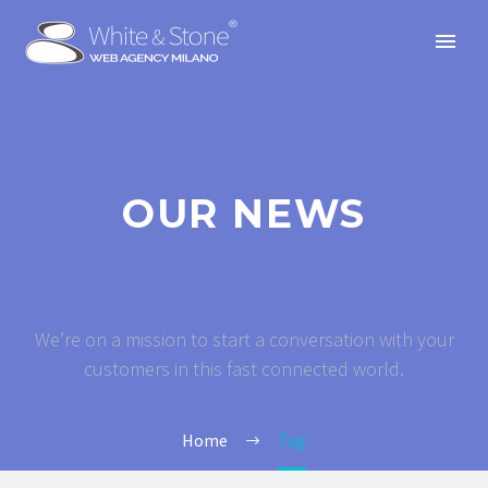
OUR NEWS
We’re on a mission to start a conversation with your
customers in this fast connected world.
Home
Tag