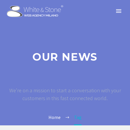
OUR NEWS
We’re on a mission to start a conversation with your
customers in this fast connected world.
Home
Tag