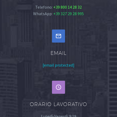
Telefono:
+39 800 14 28 32
WhatsApp:
+39 327 29 28 995


EMAIL
[email protected]


ORARIO LAVORATIVO
Lunedì-Venerdì: 9:19