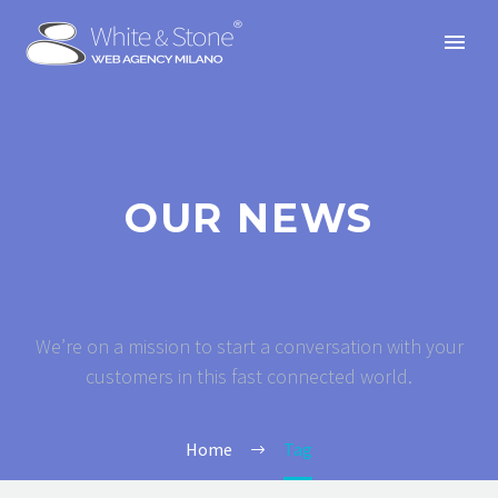
OUR NEWS
We’re on a mission to start a conversation with your
customers in this fast connected world.
Home
Tag