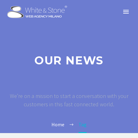
OUR NEWS
We’re on a mission to start a conversation with your
customers in this fast connected world.
Home
Tag