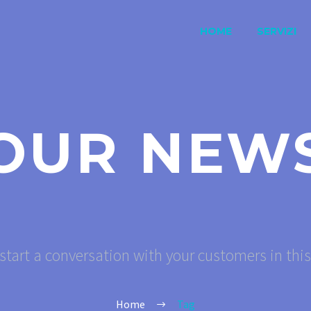
HOME
SERVIZI
OUR NEW
start a conversation with your customers in thi
Home
Tag