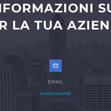
INFORMAZIONI S
R LA TUA AZIE


EMAIL
[email protected]