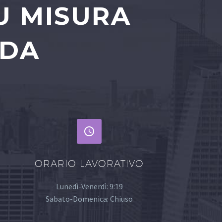
U MISURA
NDA


ORARIO LAVORATIVO
Lunedì-Venerdì: 9:19
Sabato-Domenica: Chiuso