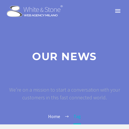
OUR NEWS
We’re on a mission to start a conversation with your
customers in this fast connected world.
Home
Tag