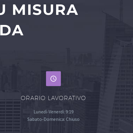
U MISURA
NDA


ORARIO LAVORATIVO
Lunedì-Venerdì: 9:19
Sabato-Domenica: Chiuso