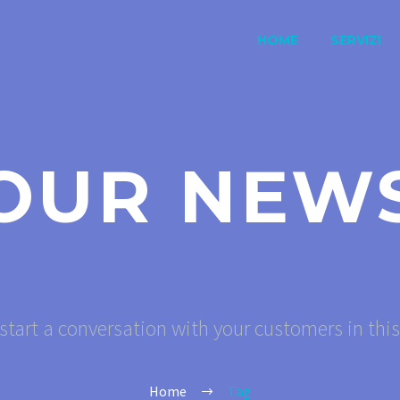
HOME
SERVIZI
OUR NEW
start a conversation with your customers in thi
Home
Tag