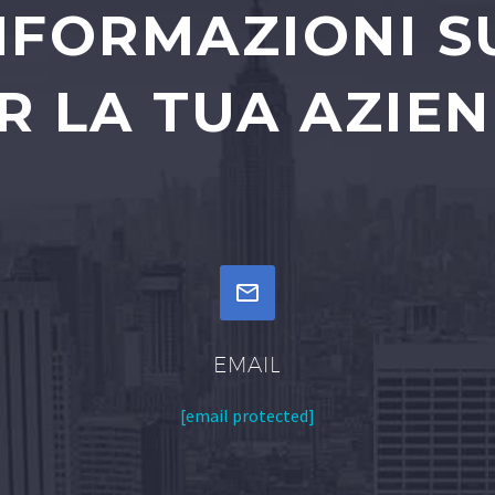
INFORMAZIONI S
R LA TUA AZIE


EMAIL
[email protected]