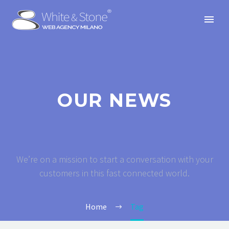
OUR NEWS
We’re on a mission to start a conversation with your
customers in this fast connected world.
Home
Tag