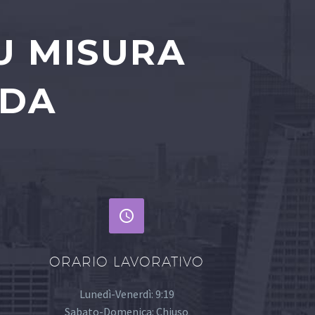
U MISURA
NDA


ORARIO LAVORATIVO
Lunedì-Venerdì: 9:19
Sabato-Domenica: Chiuso