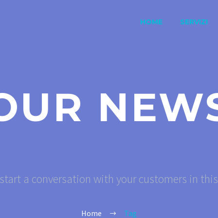
HOME
SERVIZI
OUR NEW
start a conversation with your customers in thi
Home
Tag