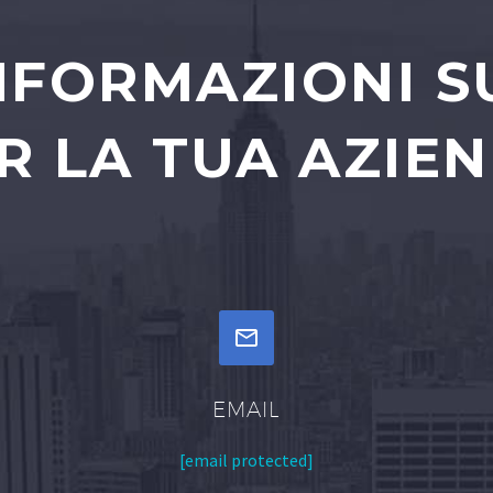
INFORMAZIONI S
R LA TUA AZIE


EMAIL
[email protected]