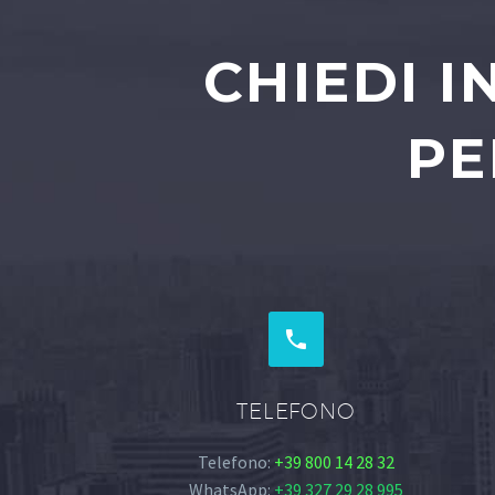
CHIEDI 
PE


TELEFONO
Telefono:
+39 800 14 28 32
WhatsApp:
+39 327 29 28 995