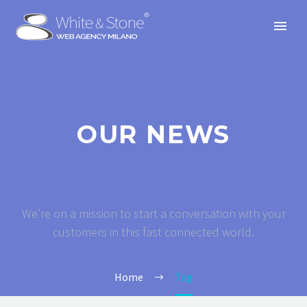
OUR NEWS
We’re on a mission to start a conversation with your
customers in this fast connected world.
Home
Tag