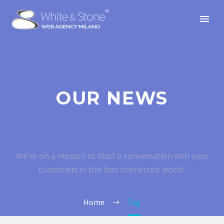
OUR NEWS
We’re on a mission to start a conversation with your
customers in this fast connected world.
Home
Tag