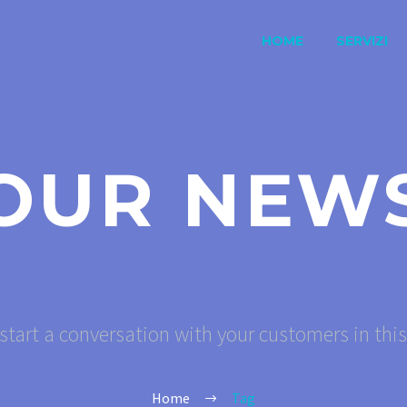
HOME
SERVIZI
OUR NEW
start a conversation with your customers in thi
Home
Tag