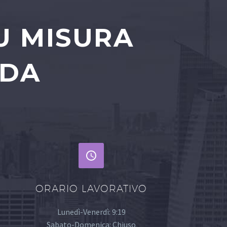
U MISURA
NDA


ORARIO LAVORATIVO
Lunedì-Venerdì: 9:19
Sabato-Domenica: Chiuso