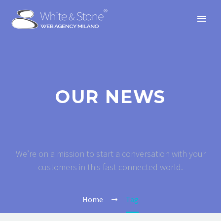
OUR NEWS
We’re on a mission to start a conversation with your
customers in this fast connected world.
Home
Tag