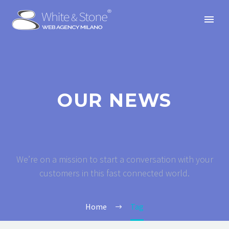
OUR NEWS
We’re on a mission to start a conversation with your
customers in this fast connected world.
Home
Tag