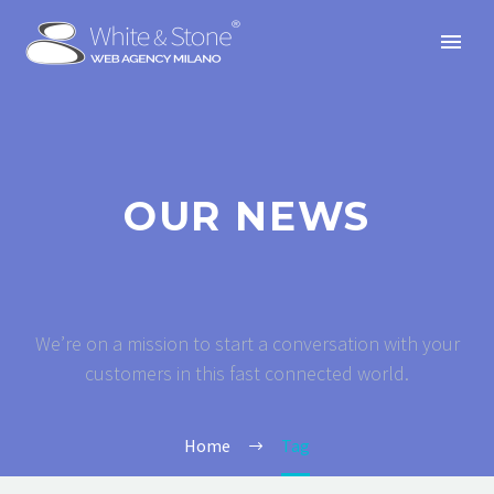
OUR NEWS
We’re on a mission to start a conversation with your
customers in this fast connected world.
Home
Tag