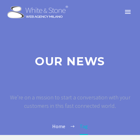
OUR NEWS
We’re on a mission to start a conversation with your
customers in this fast connected world.
Home
Tag