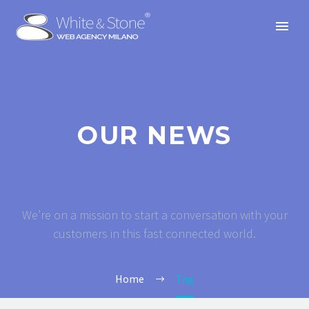
OUR NEWS
We’re on a mission to start a conversation with your
customers in this fast connected world.
Home
Tag