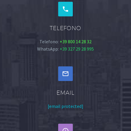


TELEFONO
Telefono:
+39 800 14 28 32
WhatsApp:
+39 327 29 28 995


EMAIL
[email protected]