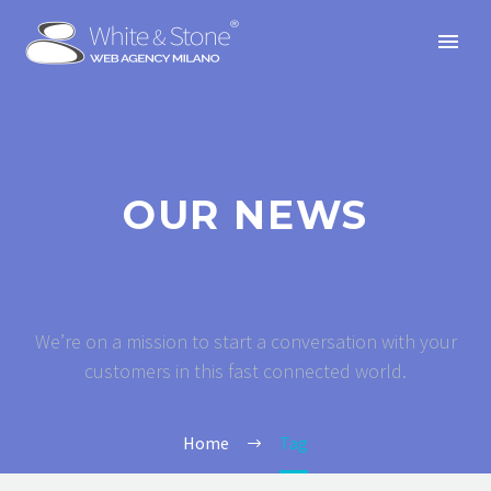
OUR NEWS
We’re on a mission to start a conversation with your
customers in this fast connected world.
Home
Tag