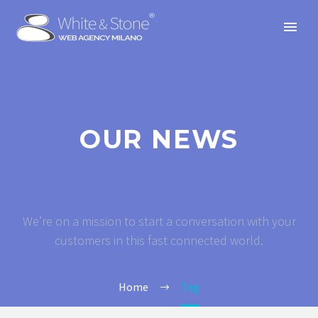
OUR NEWS
We’re on a mission to start a conversation with your
customers in this fast connected world.
Home
Tag