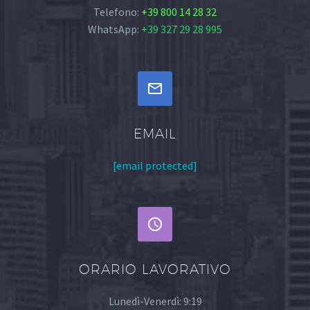
Telefono:
+39 800 14 28 32
WhatsApp:
+39 327 29 28 995


EMAIL
[email protected]


ORARIO LAVORATIVO
Lunedì-Venerdì: 9:19