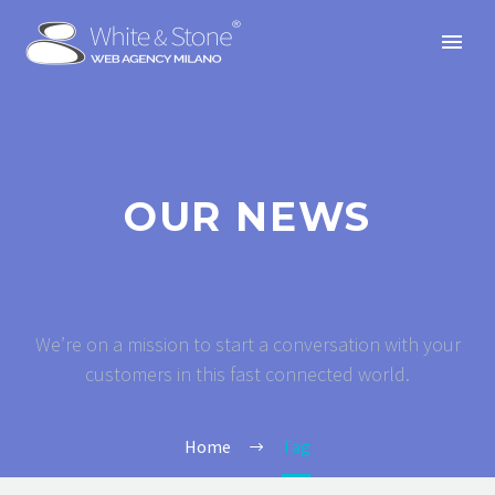
OUR NEWS
We’re on a mission to start a conversation with your
customers in this fast connected world.
Home
Tag