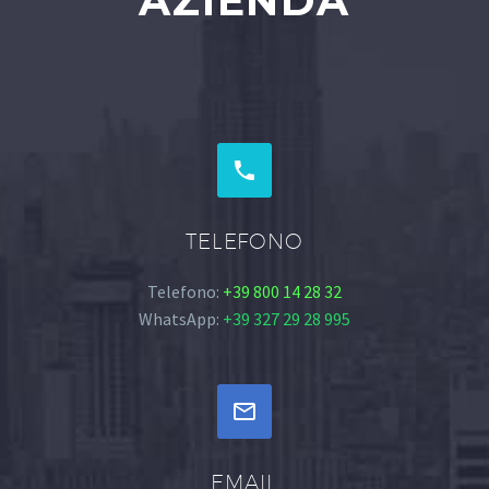
AZIENDA


TELEFONO
Telefono:
+39 800 14 28 32
WhatsApp:
+39 327 29 28 995


EMAIL