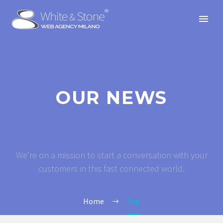
OUR NEWS
We’re on a mission to start a conversation with your
customers in this fast connected world.
Home
Tag