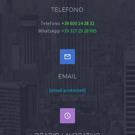
TELEFONO
Telefono:
+39 800 14 28 32
WhatsApp:
+39 327 29 28 995


EMAIL
[email protected]

