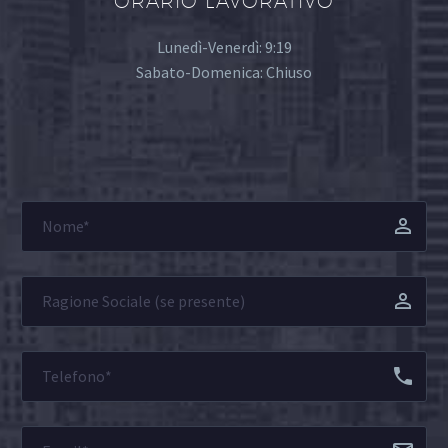
ORARIO LAVORATIVO
Lunedì-Venerdì: 9:19
Sabato-Domenica: Chiuso