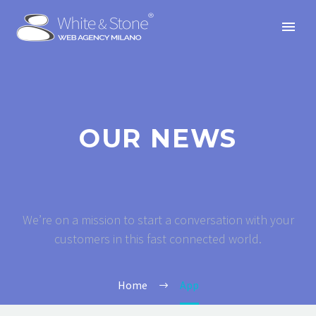
OUR NEWS
We’re on a mission to start a conversation with your
customers in this fast connected world.
Home
App