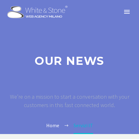
OUR NEWS
We’re on a mission to start a conversation with your
customers in this fast connected world.
Home
Servizi IT